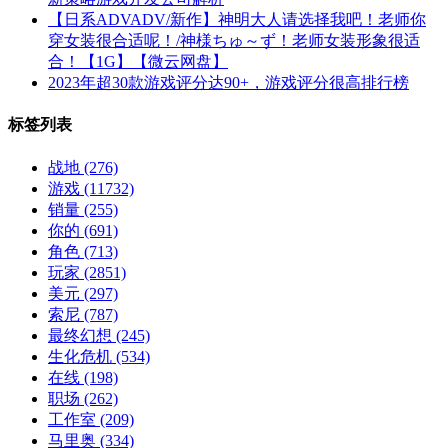
【日系ADVADV/新作】神明大人请选择我吧！老师你
穿女装很合适呢！/神様ちゅ～ず！老师女装形象很适
合！【1G】【微云网盘】
2023年超30款游戏评分达90+，游戏评分很高排行榜
标签列表
战地
(276)
游戏
(11732)
销量
(255)
你的
(691)
角色
(713)
玩家
(2851)
美元
(297)
索尼
(787)
最终幻想
(245)
生化危机
(534)
在线
(198)
职场
(262)
工作室
(209)
马里奥
(334)