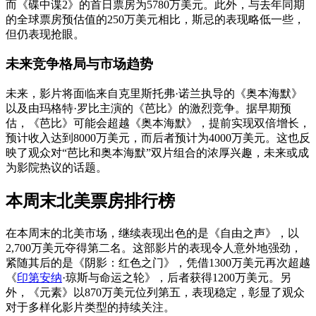
而《碟中谍2》的首日票房为5780万美元。此外，与去年同期
的全球票房预估值的250万美元相比，斯忌的表现略低一些，
但仍表现抢眼。
未来竞争格局与市场趋势
未来，影片将面临来自克里斯托弗·诺兰执导的《奥本海默》
以及由玛格特·罗比主演的《芭比》的激烈竞争。据早期预
估，《芭比》可能会超越《奥本海默》，提前实现双倍增长，
预计收入达到8000万美元，而后者预计为4000万美元。这也反
映了观众对“芭比和奥本海默”双片组合的浓厚兴趣，未来或成
为影院热议的话题。
本周末北美票房排行榜
在本周末的北美市场，继续表现出色的是《自由之声》，以
2,700万美元夺得第二名。这部影片的表现令人意外地强劲，
紧随其后的是《阴影：红色之门》，凭借1300万美元再次超越
《
印第安纳
·琼斯与命运之轮》，后者获得1200万美元。另
外，《元素》以870万美元位列第五，表现稳定，彰显了观众
对于多样化影片类型的持续关注。