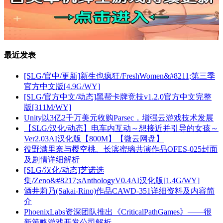
最近发表
[SLG/官中/更新]新生也疯狂/FreshWomen&#8211;第三季
官方中文版[4.9G/WY]
[SLG/官方中文/动态]黑帮卡牌竞技v1.2.0官方中文完整
版[311M/WY]
Unity以3亿2千万美元收购Parsec，增强云游戏技术发展
【SLG/汉化/动态】电车内互动～想接近并引导的女孩～
Ver2.03AI汉化版【800M】【微云网盘】
役野满里奈与樱空桃、长滨蜜璃共演作品OFES-025封面
及剧情详细解析
[SLG/汉化/动态]芝诺选
集/Zeno&#8217;sAnthologyV0.4AI汉化版[1.4G/WY]
酒井莉乃(Sakai-Rino)作品CAWD-351详细资料及内容简
介
PhoenixLabs资深团队推出《CriticalPathGames》——很
新策略游戏开发公司解析