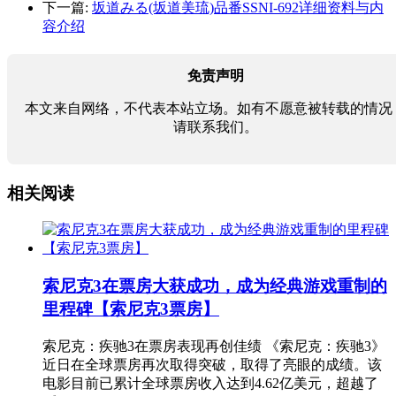
下一篇:
坂道みる(坂道美琉)品番SSNI-692详细资料与内
容介绍
免责声明
本文来自网络，不代表本站立场。如有不愿意被转载的情况
请联系我们。
相关阅读
索尼克3在票房大获成功，成为经典游戏重制的
里程碑【索尼克3票房】
索尼克：疾驰3在票房表现再创佳绩 《索尼克：疾驰3》
近日在全球票房再次取得突破，取得了亮眼的成绩。该
电影目前已累计全球票房收入达到4.62亿美元，超越了