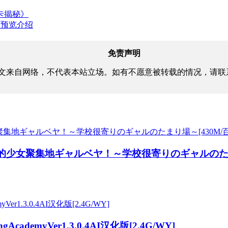
卡揭秘》
与预览介绍
免责声明
文来自网络，不代表本站立场。如有不愿意被转载的情况，请联
很近的少女聚集地ギャルベヤ！～学校很寄りのギャルのたま
AcademyVer1.3.0.4AI汉化版[2.4G/WY]