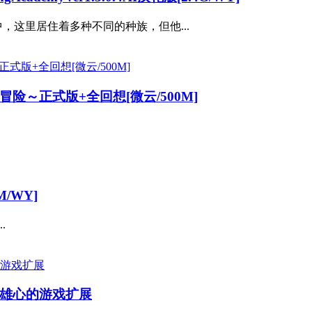
，这里居住着多种不同的种族，但他...
险～正式版+全回想[微云/500M]
M/WY]
.
雄心的游戏扩展