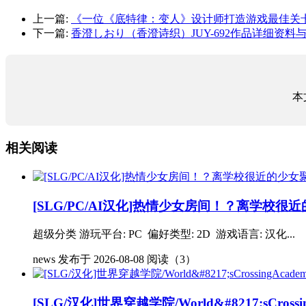
上一篇:
《一位《底特律：变人》设计师打造游戏最佳关
下一篇:
香澄しおり（香澄诗织）JUY-692作品详细资料
本
相关阅读
[SLG/PC/AI汉化]热情少女房间！？离学校
超级分类 游玩平台: PC 偏好类型: 2D 游戏语言: 汉化...
news
发布于 2026-08-08
阅读（3）
[SLG/汉化]世界穿越学院/World&#8217;sCrossing