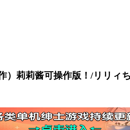
作）莉莉酱可操作版！/リリィちゃ