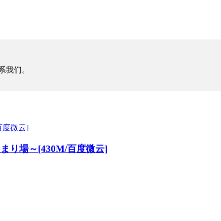
系我们。
り場～[430M/百度微云]