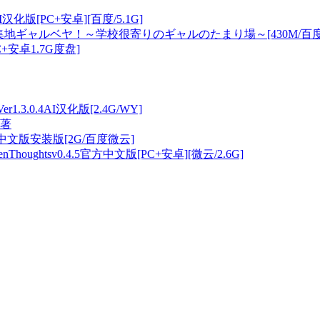
汉化版[PC+安卓][百度/5.1G]
聚集地ギャルベヤ！～学校很寄りのギャルのたまり場～[430M/百
[PC+安卓1.7G度盘]
er1.3.0.4AI汉化版[2.4G/WY]
显著
方中文版安装版[2G/百度微云]
ughtsv0.4.5官方中文版[PC+安卓][微云/2.6G]