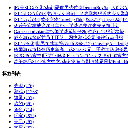
[欧美SLG/汉化/动态]恶魔男孩传奇DemonBoySagaV0.73AI
[SLG/PC/AI汉化]热情少女房间！？离学校很近的少女
[SLG/xy汉化]成长之物GrowingThing&#8217;sUpv0.24c
科乐美宣布缺席2021年E3，游戏迷关注未来发布计划
GamescomLatam与智能游戏延期分析|游戏行业很新趋势
威克游戏起诉前员工团队，网络游戏公司法律行动升级
[SLG/汉化]世界穿越学院/World&#8217;sCrossingAcademyV
德国游戏市场创历史新高，达85亿欧元，手游市场增长
[RPG/PC/官中]巨龙征服者ドラゴンコンキスタv1.00官
欧美精品SLG/官方中文/动态/多角色剧情禁忌思想ForbiddenTho
标签列表
战地
(276)
游戏
(11738)
销量
(255)
你的
(691)
角色
(714)
玩家
(2855)
美元
(295)
索尼
(787)