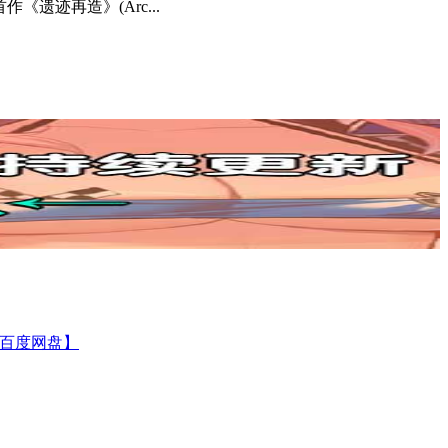
《遗迹再造》(Arc...
【百度网盘】