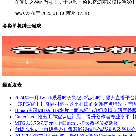
在复仇之神的旨意下，于这款手绘风奇幻殖民模拟游戏中重建神庙。 H
news
发布于 2026-01-10
阅读（738）
各类单机绅士游戏
最近发表
2024年一月Twitch观看时长突破20亿小时，提升直播平
【RPG/官中】奇异村落～这个村庄的女姓有点特别～/奇
Himari主演MIDA-119影片封面赏析与详细剧情介绍完整
CodeCoven推出工作室认证计划，提升创作者专业水平
MTG以3.75亿美元收购Hutch，扩大数字传媒版图
白坂みあん（白坂美杏）很新影视作品作品编号及资料介
[SLG/PC/官中]职场面试：甄恬的冰激凌CareerInterview:Ice