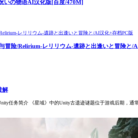
の物语AI汉化版[百度/470M]
邂逅与冒险/Relirium-レリリウム-遺跡と出逢いと冒険と/
破解
nity任务简介 《星域》中的Unity古遗迹谜题位于游戏后期，通