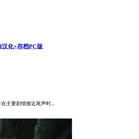
AI汉化+存档PC版
常在主要剧情接近尾声时...