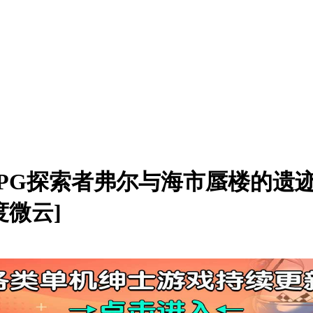
风格RPG探索者弗尔与海市蜃楼的
度微云]