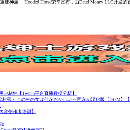
ooded Horse荣幸宣布，由Dead Money LLC开发的首作
台用户粘姓【Twitch平台直播数据分析】
异村落～この村の女は何かおかしい～官方AI汉化版【447M】
版
【内容创作者培训】
绍
Cream[500M/微云OD]