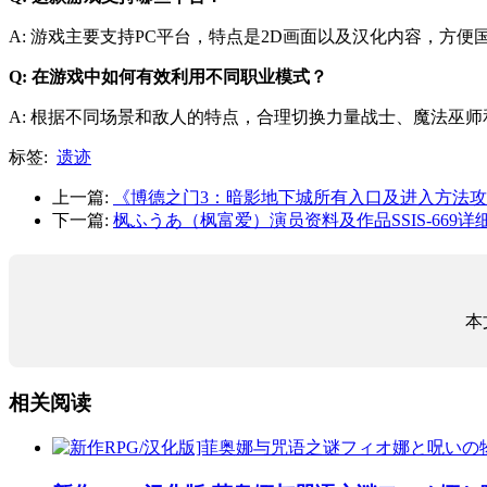
A: 游戏主要支持PC平台，特点是2D画面以及汉化内容，方便
Q: 在游戏中如何有效利用不同职业模式？
A: 根据不同场景和敌人的特点，合理切换力量战士、魔法巫
标签:
遗迹
上一篇:
《博德之门3：暗影地下城所有入口及进入方法
下一篇:
枫ふうあ（枫富爱）演员资料及作品SSIS-669详
本
相关阅读