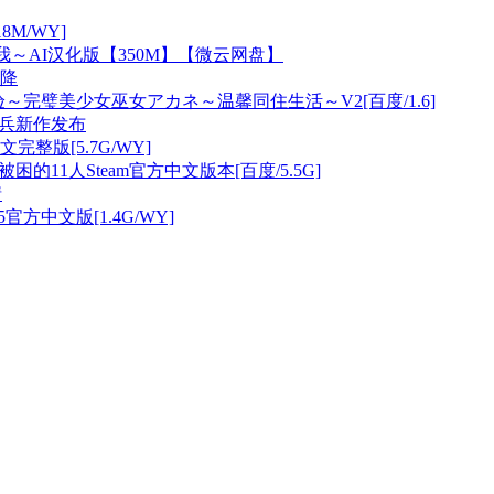
8M/WY]
～AI汉化版【350M】【微云网盘】
降
～完璧美少女巫女アカネ～温馨同住生活～V2[百度/1.6]
奇兵新作发布
方中文完整版[5.7G/WY]
困的11人Steam官方中文版本[百度/5.5G]
情
.45官方中文版[1.4G/WY]