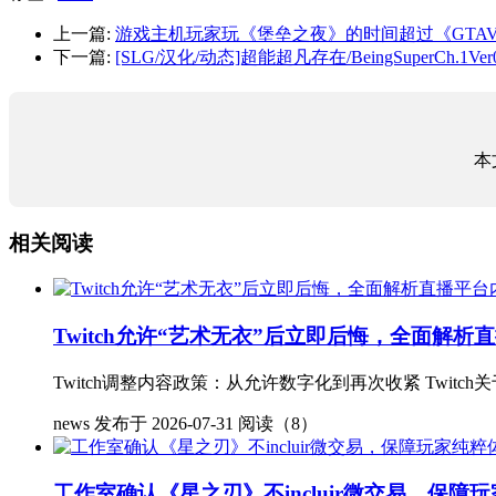
上一篇:
游戏主机玩家玩《堡垒之夜》的时间超过《GTA
下一篇:
[SLG/汉化/动态]超能超凡存在/BeingSuperCh.1Ver0
本
相关阅读
Twitch允许“艺术无衣”后立即后悔，全面解
Twitch调整内容政策：从允许数字化到再次收紧 Twitc
news
发布于 2026-07-31
阅读（8）
工作室确认《星之刃》不incluir微交易，保障