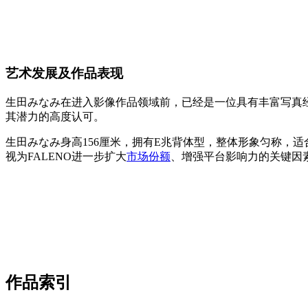
艺术发展及作品表现
生田みなみ在进入影像作品领域前，已经是一位具有丰富写真经
其潜力的高度认可。
生田みなみ身高156厘米，拥有E兆背体型，整体形象匀称，
视为FALENO进一步扩大
市场份额
、增强平台影响力的关键因
作品索引