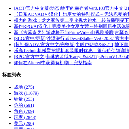
[ACT/官方中文版/动态]地牢的幸存者Ver0.103官方中文[21
【日系ADVADV/汉化】姉巫女的特别仪式～无法忍受的我
权力的游戏：龙之家族第二季收视大跳水，较首播明显下
新作RPG/AI汉化｜完美美少女巫女茜～特别同居生活体验
新《古墓奇兵》游戏将不与PrimeVideo电视剧关联|古墓
[SLG/官中/更新]沙漠潜行者DesertStalkerVer0.20.3.1官
[超社保ADV/官方中文/完整版]尖叫声悲鸣&#8211;地下室被
乐高Technic机械臂挖掘机套装限时优惠，很低价促销详
[RPG/官方中文]卡琳的监狱/Karryn&#8217;sPrisonV1.3.0
如何在Altered中获得有机物：完整指南
标签列表
战地
(275)
游戏
(11679)
销量
(253)
你的
(691)
角色
(709)
玩家
(2843)
美元
(296)