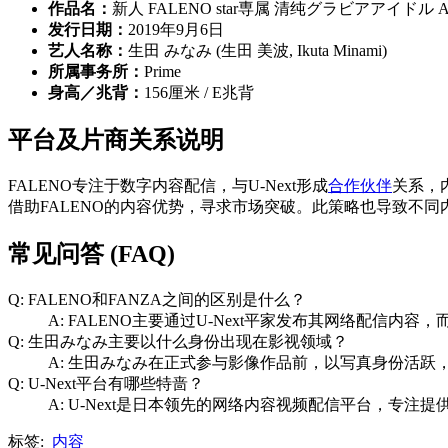
作品名：
新人 FALENO star専属 清纯グラビアアイドル A
发行日期：
2019年9月6日
艺人名称：
生田 みなみ (生田 美波, Ikuta Minami)
所属事务所：
Prime
身高／兆背：
156厘米 / E兆背
平台及片商关系说明
FALENO专注于数字内容配信，与U-Next形成
合作伙伴
关系，
借助FALENO的内容优势，寻求市场突破。此策略也导致不
常见问答 (FAQ)
Q: FALENO和FANZA之间的区别是什么？
A: FALENO主要通过U-Next平家发布其网络配信
Q: 生田みなみ主要以什么身份出现在影视领域？
A: 生田みなみ在正式参与影像作品前，以写真身份活跃
Q: U-Next平台有哪些特啬？
A: U-Next是日本领先的网络内容视频配信平台，专注提
标签:
内容